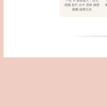
一些 ＆ 親密愛人＊台北
桃園 新竹 台中 雲林 婚禮
樂團 婚禮主持