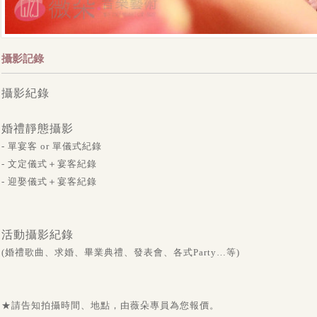
攝影記錄
攝影紀錄
婚禮靜態攝影
- 單宴客 or 單儀式紀錄
- 文定儀式＋宴客紀錄
- 迎娶儀式＋宴客紀錄
活動攝影紀錄
(
婚禮歌曲
、求婚、畢業典禮、發表會、各式Party…等)
★
請告知拍攝時間、地點，由薇朵專員為您報價。