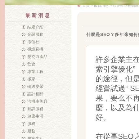
首頁
>
最新消息
> 歡迎來到貓頭鷹
最新消息
結婚介紹
金融服務
什麼是SEO？多年來如何
徵信社
視訊直播
壓克力產品
許多企業主在
飲食
索引擎優化”
專業工程
的途徑，但是
搬家
輸送皮帶
經嘗試過“ 
設計相關
果，要么不再
汽機車美容
麼，以及為什
翻譯服務
好。
健康生活
服務
服務
在從事SEO
居家生活