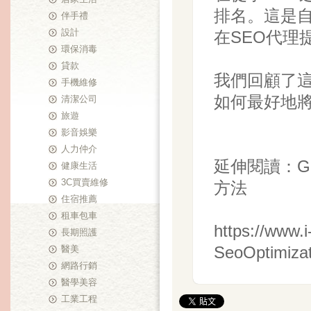
排名。這是自
伴手禮
設計
在SEO代理
環保消毒
貸款
我們回顧了這
手機維修
如何最好地
清潔公司
旅遊
影音娛樂
人力仲介
延伸閱讀：
G
健康生活
3C買賣維修
方法
住宿推薦
租車包車
https://www.
長期照護
SeoOptimizat
醫美
網路行銷
醫學美容
工業工程