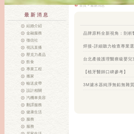
首頁
> 最新消息
最新消息
結婚介紹
金融服務
品牌原料全新視角：剖析
徵信社
焊接-詳細聽力檢查專業
視訊直播
壓克力產品
台北產後護理醫療級嬰兒
飲食
專業工程
【植牙醫師口碑參考】
搬家
輸送皮帶
3M濾水器純淨無鉛無雜
設計相關
汽機車美容
翻譯服務
健康生活
服務
服務
居家生活