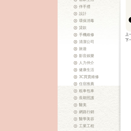
伴手禮
設計
環保消毒
貸款
上
手機維修
下
清潔公司
旅遊
影音娛樂
人力仲介
健康生活
3C買賣維修
住宿推薦
租車包車
長期照護
醫美
網路行銷
醫學美容
工業工程