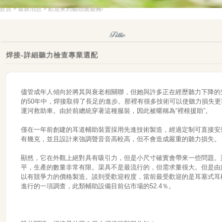
首頁
>
最新消息
> 歡迎來到貓頭鷹樂團!
焊接-詳細聽力檢查專業選配
儘管成年人傾向於將其與衰老相關聯，但她與許多正在經歷聽力下降的
的50年中，
焊接
取得了長足的進步。那裡有很多技術可以使聽力損失更
運河救助車。由於前總統穿著這種服裝，因此被暱稱為“裡根援助”。
僅在一年前創建的耳道輔助裝置採用先進技術製造，經過定制可直接安
有幾克，並且設計來強調聲音音高較高，但不會造成嚴重的聽力損失。
顯然，它在外觀上絕對具有吸引力，但是小尺寸確實會帶來一些問題。
平，生產的數量非常有限。渠具不是最流行的，但需求量很大。但是由
以有競爭力的價格製造。談到受歡迎程度，當前最受歡迎的是耳塞式耳
進行的一項調查，此類輔助設備目前佔市場的52.4％。