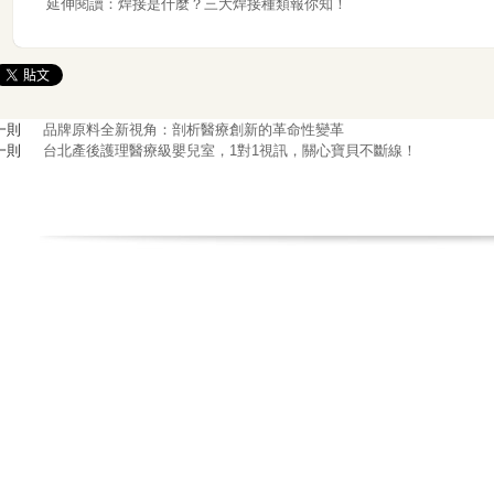
延伸閱讀：
焊接是什麼？三大焊接種類報你知！
一則
品牌原料全新視角：剖析醫療創新的革命性變革
一則
台北產後護理醫療級嬰兒室，1對1視訊，關心寶貝不斷線！