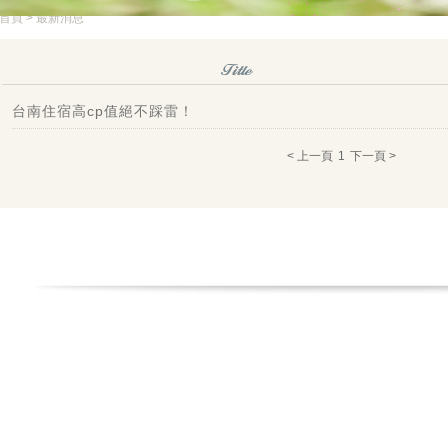
首頁
> 最新消息
台南住宿高cp值絕不踩雷！
< 上一頁
1
下一頁 >