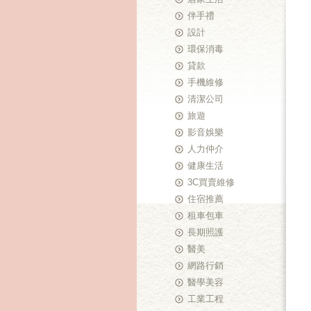
伴手禮
設計
環保消毒
貸款
手機維修
清潔公司
旅遊
影音娛樂
人力仲介
健康生活
3C買賣維修
住宿推薦
租車包車
長期照護
醫美
網路行銷
醫學美容
工業工程