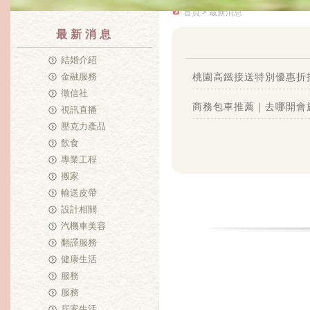
首頁
> 最新消息
最新消息
結婚介紹
金融服務
桃園高鐵接送特別優惠折
徵信社
商務包車推薦｜去哪開會
視訊直播
壓克力產品
飲食
專業工程
搬家
輸送皮帶
設計相關
汽機車美容
翻譯服務
健康生活
服務
服務
居家生活