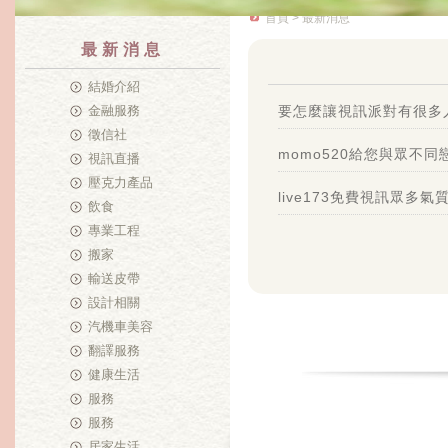
首頁
> 最新消息
最新消息
結婚介紹
金融服務
要怎麼讓視訊派對有很多
徵信社
momo520給您與眾不同
視訊直播
壓克力產品
live173免費視訊眾多
飲食
專業工程
搬家
輸送皮帶
設計相關
汽機車美容
翻譯服務
健康生活
服務
服務
居家生活