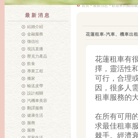
首頁
>
最新消息
> 歡迎來到貓頭鷹
最新消息
結婚介紹
金融服務
花蓮租車-汽車、機車出
徵信社
視訊直播
壓克力產品
花蓮租車
有
飲食
擇，靈活性
專業工程
可行，合理
搬家
輸送皮帶
因，很多人
設計相關
租車服務的
汽機車美容
翻譯服務
在所有可用
健康生活
服務
求最佳租車
服務
棘手。經濟
居家生活