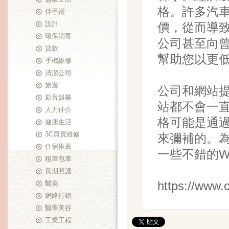
格。許多汽
伴手禮
設計
價，從而導
環保消毒
公司甚至向
貸款
幫助您以更
手機維修
清潔公司
旅遊
公司和網站
影音娛樂
站都不會一
人力仲介
格可能是通
健康生活
3C買賣維修
來彌補的。
住宿推薦
一些不錯的W
租車包車
長期照護
https://www.
醫美
網路行銷
醫學美容
工業工程