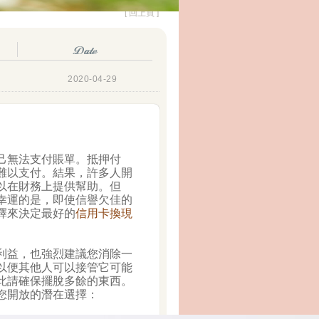
[ 回上頁 ]
2020-04-29
己無法支付賬單。抵押付
難以支付。結果，許多人開
以在財務上提供幫助。但
幸運的是，即使信譽欠佳的
擇來決定最好的
信用卡換現
利益，也強烈建議您消除一
以便其他人可以接管它可能
此請確保擺脫多餘的東西。
您開放的潛在選擇：