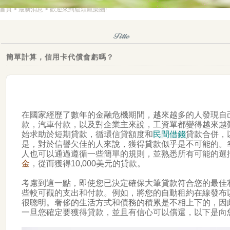
首頁
>
最新消息
> 歡迎來到貓頭鷹樂團!
簡單計算，信用卡代償會虧嗎？
在國家經歷了數年的金融危機期間，越來越多的人發現自
款，汽車付款，以及對企業主來說，工資單都變得越來越
始求助於短期貸款，循環信貸額度和
民間借錢
貸款合併，
是，對於信譽欠佳的人來說，獲得貸款似乎是不可能的。
人也可以通過遵循一些簡單的規則，並熟悉所有可能的選
金
，從而獲得10,000美元的貸款。
考慮到這一點，即使您已決定確保大筆貸款符合您的最佳
些較可觀的支出和付款。例如，將您的自動租約在線發布
很聰明。奢侈的生活方式和債務的積累是不相上下的，因
一旦您確定要獲得貸款，並且有信心可以償還，以下是向