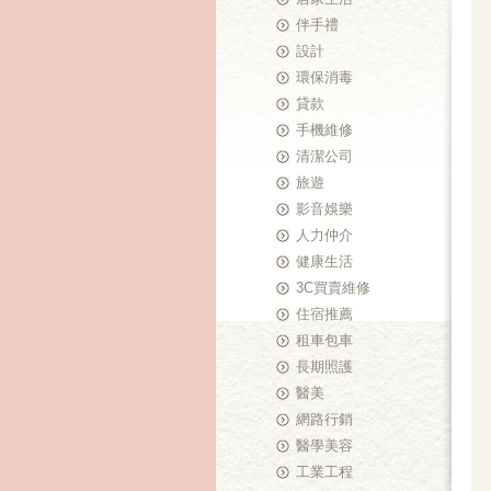
伴手禮
設計
環保消毒
貸款
手機維修
清潔公司
旅遊
影音娛樂
人力仲介
健康生活
3C買賣維修
住宿推薦
租車包車
長期照護
醫美
網路行銷
醫學美容
工業工程