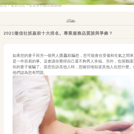
首頁
>
最新消息
> 歡迎來到貓頭鷹樂團!
2021徵信社抓姦前十大排名。專業服務品質誰與爭鋒？
抓姦
如果您的妻子與另一個男人
欺騙您，您可能會在受傷和生氣之間來
是一件容易的事。這會讓你覺得自己還不夠男人幸福。另外，也很難讓
你的妻子被騙了。當您告訴其他人時，您確切地知道其他人在想什麼。
他們認為您有問題。