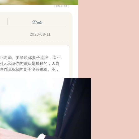
[ 回上頁 ]
2020-08-11
回走動。要發現你妻子流浪，這不
別人承認你的婚姻是艱難的，因為
他們認為您的妻子沒有視線。不，