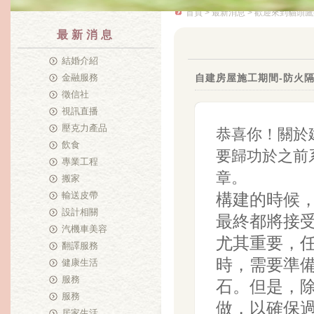
首頁
>
最新消息
> 歡迎來到貓頭鷹
最新消息
結婚介紹
金融服務
自建房屋施工期間-防火
徵信社
視訊直播
壓克力產品
恭喜你！關於
飲食
要歸功於之前
專業工程
章。
搬家
輸送皮帶
構建的時候
設計相關
最終都將接
汽機車美容
尤其重要，
翻譯服務
時，需要準
健康生活
服務
石。但是，
服務
做，以確保
居家生活