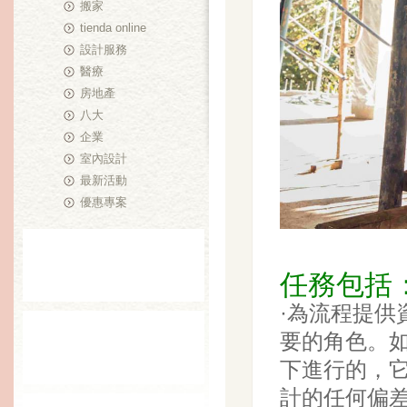
搬家
tienda online
設計服務
醫療
房地產
八大
企業
室內設計
最新活動
優惠專案
任務包括
·為流程提供
要的角色。
下進行的，
計的任何偏