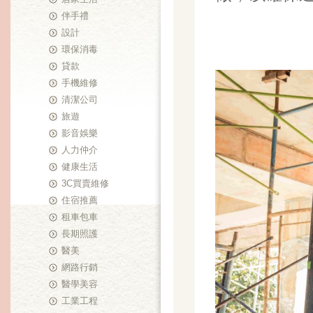
伴手禮
設計
環保消毒
貸款
手機維修
清潔公司
旅遊
影音娛樂
人力仲介
健康生活
3C買賣維修
住宿推薦
租車包車
長期照護
醫美
網路行銷
醫學美容
工業工程