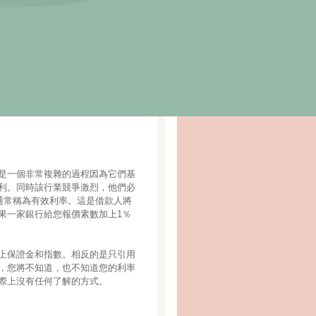
是一個非常複雜的過程因為它們基
利。同時該行業競爭激烈，他們必
通常稱為有效利率。這是借款人將
果一家銀行給您報價素數加上1％
上保證金和指數。相反的是只引用
，您將不知道，也不知道您的利率
際上沒有任何了解的方式。