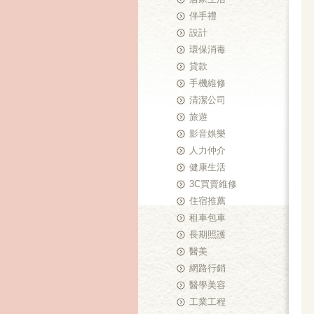
伴手禮
設計
環保消毒
貸款
手機維修
清潔公司
旅遊
影音娛樂
人力仲介
健康生活
3C買賣維修
住宿推薦
租車包車
長期照護
醫美
網路行銷
醫學美容
工業工程