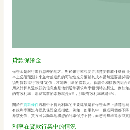
貸款保證金
保證金是銀行進行息差的地方。對於銀行來說要弄清楚要收取什麼費用
本上必須預測未來並考慮違約的可能性充分彌補其成本當然還要嘗試獲
須對貸款進行“瘦身”定價，才能吸引新的借款人。保證金和指數的組合
用來計算其還款額的信息也是他們通常要求利率報價時的想法。例如如
的有效利率，那麼當前的素數就是5％，那麼有效利率就是6％。
關於在
貸款條件
過程中不提高利率的主要建議是在保證金表上清楚地寫
有效利率而沒有提及保證金或指數。例如，如果其中一個或兩個都下降
應該更低。貸方可以簡單地將您的利率保持不變，而您將無權追索或實
利率在貸款行業中的情況