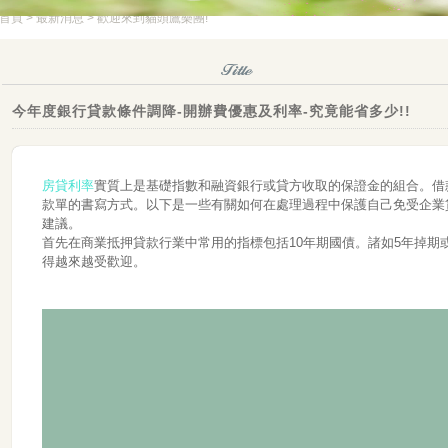
首頁
>
最新消息
> 歡迎來到貓頭鷹樂團!
今年度銀行貸款條件調降-開辦費優惠及利率-究竟能省多少!!
房貸利率
實質上是基礎指數和融資銀行或貸方收取的保證金的組合。借
款單的書寫方式。以下是一些有關如何在處理過程中保護自己免受企業
建議。
首先在商業抵押貸款行業中常用的指標包括10年期國債。諸如5年掉期或
得越來越受歡迎。