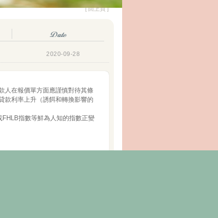
[ 回上頁 ]
2020-09-28
款人在報價單方面應謹慎對待其條
貸款利率上升（誘餌和轉換影響的
FHLB指數等鮮為人知的指數正變