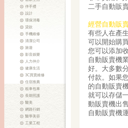
二手自動販
伴手禮
設計
環保消毒
經營自動販
貸款
有些人在產
手機維修
可以開始購
清潔公司
旅遊
您可以添加
影音娛樂
自動販賣機
人力仲介
好。大多數
健康生活
3C買賣維修
付款。如果
住宿推薦
的自動販賣
租車包車
就可以存儲
長期照護
動販賣機出
醫美
網路行銷
自動販賣機
醫學美容
工業工程