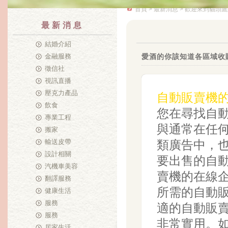
首頁
>
最新消息
> 歡迎來到貓頭鷹
最新消息
結婚介紹
金融服務
愛酒的你該知道各區域收
徵信社
視訊直播
壓克力產品
自動販賣機
飲食
您在尋找自
專業工程
與通常在任
搬家
輸送皮帶
類廣告中，
設計相關
要出售的自
汽機車美容
賣機的在線
翻譯服務
所需的自動
健康生活
服務
適的自動販
服務
非常實用。
居家生活