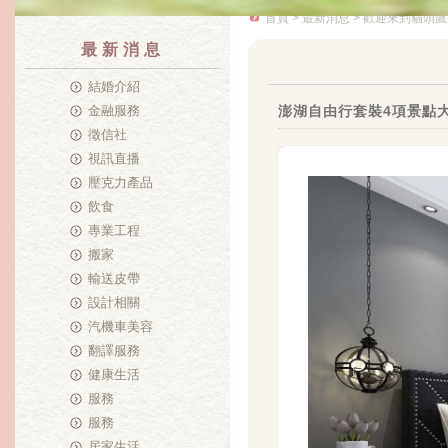
首頁
>
最新消息
> 歡迎來到貓頭鷹
最新消息
結婚介紹
金融服務
澎湖自由行套裝4項景點
徵信社
視訊直播
壓克力產品
飲食
專業工程
搬家
輸送皮帶
設計相關
汽機車美容
翻譯服務
健康生活
服務
服務
居家生活