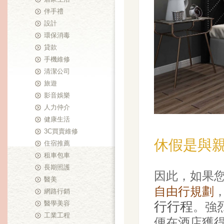
伴手禮
設計
環保消毒
貸款
手機維修
清潔公司
旅遊
影音娛樂
人力仲介
健康生活
3C買賣維修
休假是與
住宿推薦
租車包車
長期照護
因此，如果
醫美
自由行規劃
網路行銷
醫學美容
行行程
。強
工業工程
便在酒店獲