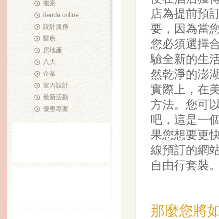
搬家
店為提前預
tienda online
要，因為當
設計服務
醫療
您必須選擇
房地產
驗全新的生
八大
然乾淨的澎
企業
室內設計
實際上，在
最新活動
方法。您可
優惠專案
吧，這是一
果您想要更快
線預訂的網
自由行套裝
那麼您將