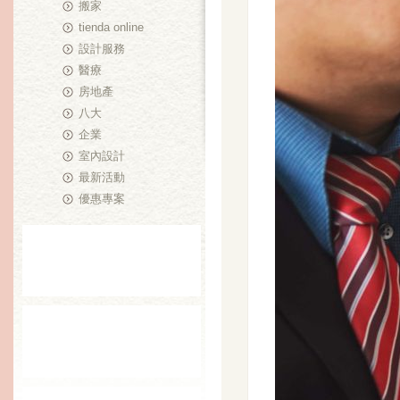
搬家
tienda online
設計服務
醫療
房地產
八大
企業
室內設計
最新活動
優惠專案