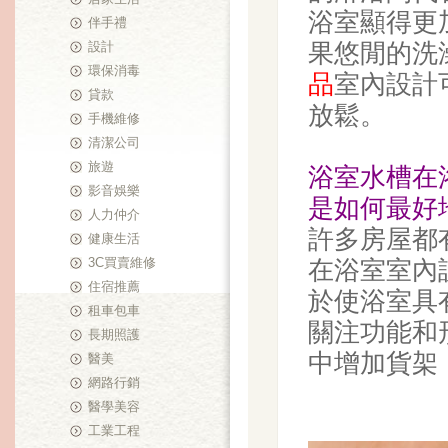
浴室顯得更
伴手禮
設計
果悠閒的洗
環保消毒
品
室內設計
貸款
放鬆。
手機維修
清潔公司
旅遊
浴室水槽
在
影音娛樂
是如何最好
人力仲介
許多房屋都
健康生活
3C買賣維修
在浴室室內
住宿推薦
於使浴室具
租車包車
關注功能和
長期照護
中增加貨架
醫美
網路行銷
醫學美容
工業工程