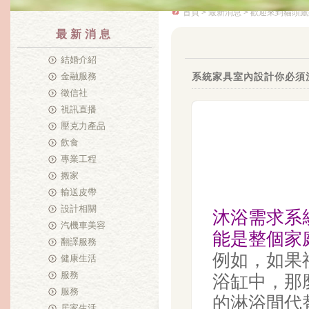
首頁
>
最新消息
> 歡迎來到貓頭鷹
最新消息
結婚介紹
金融服務
系統家具室內設計你必須
徵信社
視訊直播
壓克力產品
飲食
專業工程
搬家
輸送皮帶
設計相關
沐浴需求
系
汽機車美容
能是整個家
翻譯服務
例如，如果
健康生活
服務
浴缸中，那
服務
的淋浴間代
居家生活