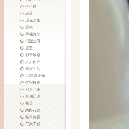
伴手禮
設計
環保消毒
貸款
手機維修
清潔公司
旅遊
影音娛樂
人力仲介
健康生活
3C買賣維修
住宿推薦
租車包車
長期照護
醫美
網路行銷
醫學美容
工業工程