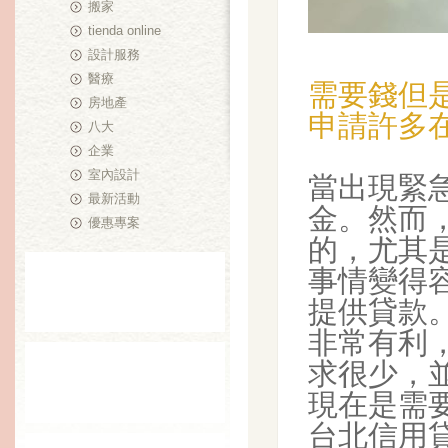
搬家
tienda online
設計服務
醫療
需要錢但
房地產
申請許多
八大
企業
室內設計
當出現緊
最新活動
金。然而
優惠專案
的，尤其
事情變得
提供貸款
非常有利
求很少，
現在是需
台北信用