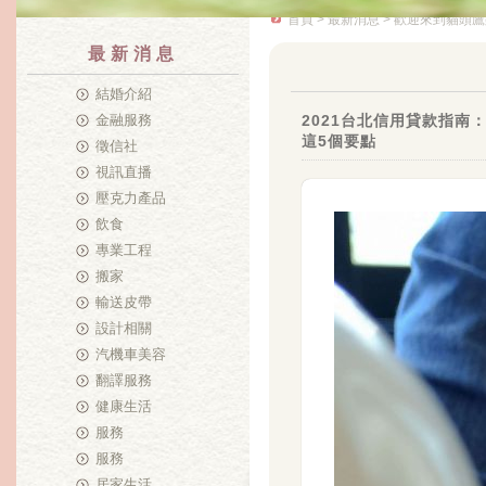
首頁
>
最新消息
> 歡迎來到貓頭鷹
最新消息
結婚介紹
金融服務
2021台北信用貸款指南
這5個要點
徵信社
視訊直播
壓克力產品
飲食
專業工程
搬家
輸送皮帶
設計相關
汽機車美容
翻譯服務
健康生活
服務
服務
居家生活