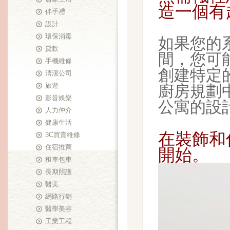
造一個有
伴手禮
設計
環保消毒
如果您的
貸款
間，您可
手機維修
創建特定
清潔公司
旅遊
廚房規劃
影音娛樂
公寓的設
人力仲介
健康生活
在裝飾和
3C買賣維修
住宿推薦
開始。
租車包車
長期照護
醫美
網路行銷
醫學美容
工業工程