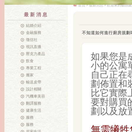
首頁
>
最新消息
> 歡迎來到貓頭鷹
最新消息
結婚介紹
金融服務
不知道如何進行廚房規劃
徵信社
視訊直播
如果您是
壓克力產品
飲食
小的公寓
專業工程
自己正在
搬家
劃佈置和
輸送皮帶
設計相關
比它實際
汽機車美容
要對購買
翻譯服務
劃以及放
健康生活
服務
服務
無需犧牲
居家生活