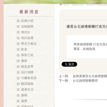
首頁
>
最新消息
> 歡迎來到貓頭鷹
最新消息
結婚介紹
金融服務
優質台北婚禮樂團打造完
徵信社
視訊直播
壓克力產品
專業婚禮樂團 打造完美
響宴，各種曲風
飲食
專業工程
搬家
輸送皮帶
設計相關
上一則
超推薦優質台北婚禮樂團
汽機車美容
下一則
台北婚禮樂團費用
翻譯服務
健康生活
服務
服務
居家生活