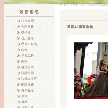
首頁
>
最新消息
> 歡迎來到貓頭鷹
最新消息
結婚介紹
金融服務
世貿33婚宴會館
徵信社
視訊直播
壓克力產品
飲食
專業工程
搬家
輸送皮帶
設計相關
汽機車美容
翻譯服務
健康生活
服務
服務
居家生活