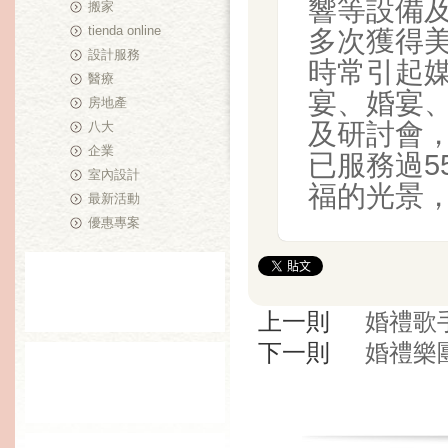
響等設備
搬家
tienda online
多次獲得
設計服務
時常引起媒
醫療
宴、婚宴
房地產
及研討會，
八大
企業
已服務過5
室內設計
福的光景
最新活動
優惠專案
上一則
婚禮歌
下一則
婚禮樂