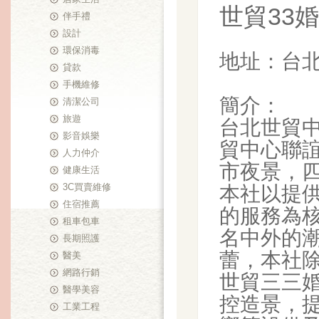
世貿33
伴手禮
設計
環保消毒
地址：台北
貸款
手機維修
簡介：
清潔公司
旅遊
台北世貿中
影音娛樂
貿中心聯
人力仲介
市夜景，
健康生活
3C買賣維修
本社以提
住宿推薦
的服務為
租車包車
名中外的
長期照護
蕾，本社
醫美
網路行銷
世貿三三
醫學美容
控造景，
工業工程