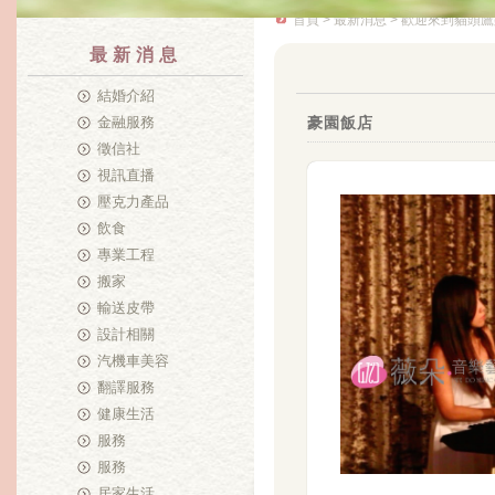
首頁
>
最新消息
> 歡迎來到貓頭鷹
最新消息
結婚介紹
金融服務
豪園飯店
徵信社
視訊直播
壓克力產品
飲食
專業工程
搬家
輸送皮帶
設計相關
汽機車美容
翻譯服務
健康生活
服務
服務
居家生活