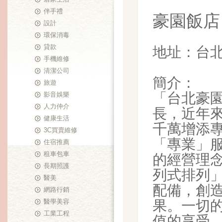
伴手禮
豪園飯店
設計
環保消毒
貸款
地址：台北
手機維修
清潔公司
簡介：
旅遊
「台北豪
影音娛樂
人力仲介
長，近年
健康生活
千萬增添
3C買賣維修
「專業」
住宿推薦
租車包車
的經營理念
長期照護
列式排列
醫美
配備，創
網路行銷
果。一切
醫學美容
工業工程
值的享受