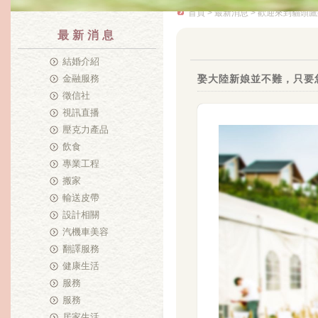
首頁
>
最新消息
> 歡迎來到貓頭鷹
最新消息
結婚介紹
金融服務
娶大陸新娘並不難，只要
徵信社
視訊直播
壓克力產品
飲食
專業工程
搬家
輸送皮帶
設計相關
汽機車美容
翻譯服務
健康生活
服務
服務
居家生活