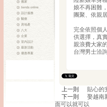
搬家
娘不再困難
tienda online
設計服務
團聚、依親
醫療
房地產
完全依照個
八大
供選擇，真
企業
室內設計
親浪費大家
最新活動
台灣男士洽
優惠專案
上一則
貼心的
下一則
​娶越
面可以就可以