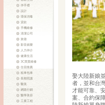
伴手禮
設計
環保消毒
貸款
手機維修
清潔公司
旅遊
影音娛樂
人力仲介
健康生活
3C買賣維修
住宿推薦
租車包車
娶
大陸新娘
長期照護
者，並和台
醫美
才能可靠、
網路行銷
醫學美容
案、合約保
工業工程
陸新娘單身