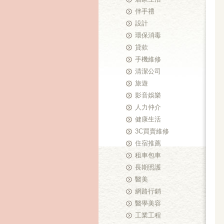
伴手禮
設計
環保消毒
貸款
手機維修
清潔公司
旅遊
影音娛樂
人力仲介
健康生活
3C買賣維修
住宿推薦
租車包車
長期照護
醫美
網路行銷
醫學美容
工業工程