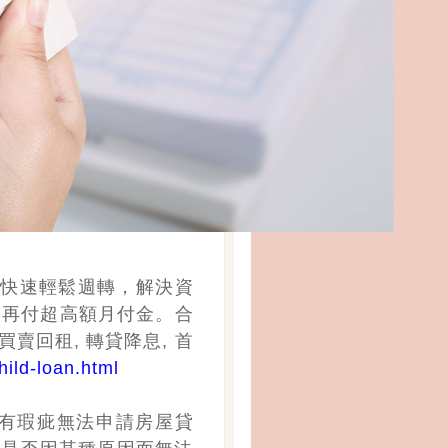
快速輕鬆週轉，解決資
需再付超高額月付金。合
賣回租, 轉貸降息, 首
ild-loan.html
有瑕疵無法申請房屋貸