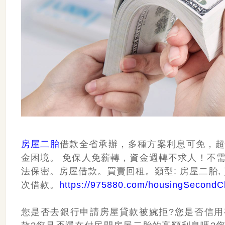
房屋二胎
借款全省承辦，多種方案利息可免，超
金困境。 免保人免薪轉，資金週轉不求人！不
法保密。房屋借款。買賣回租。類型: 房屋二胎, 買
次借款。
https://975880.com/housingSecondCh
您是否去銀行申請房屋貸款被婉拒?您是否信用