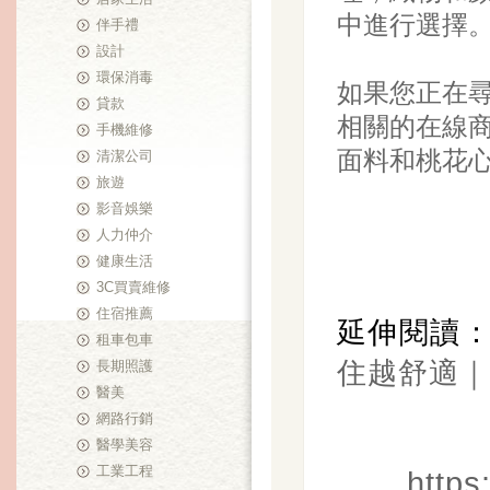
中進行選擇
伴手禮
設計
環保消毒
如果您正在
貸款
相關的在線
手機維修
面料和桃花
清潔公司
旅遊
影音娛樂
人力仲介
健康生活
3C買賣維修
住宿推薦
延伸閱讀
租車包車
住越舒適｜
長期照護
醫美
網路行銷
醫學美容
工業工程
https