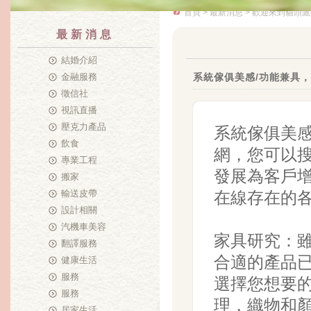
首頁
>
最新消息
> 歡迎來到貓頭鷹
最新消息
結婚介紹
金融服務
系統傢俱美感/功能兼具，
徵信社
視訊直播
壓克力產品
系統傢俱美感
飲食
網，您可以
專業工程
發展為客戶
搬家
輸送皮帶
在線存在的
設計相關
汽機車美容
家具研究：
翻譯服務
合適的產品
健康生活
服務
選擇您想要
服務
理，織物和
居家生活