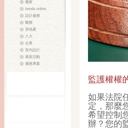
搬家
tienda online
設計服務
醫療
房地產
八大
企業
室內設計
最新活動
優惠專案
監護權權
如果法院
定，那麼
希望控制
辦？您的