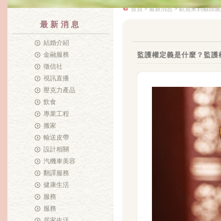
首頁
>
最新消息
> 歡迎來到貓頭鷹
最新消息
結婚介紹
金融服務
監護權定義是什麼？監護
徵信社
視訊直播
壓克力產品
飲食
專業工程
搬家
輸送皮帶
設計相關
汽機車美容
翻譯服務
健康生活
服務
服務
居家生活