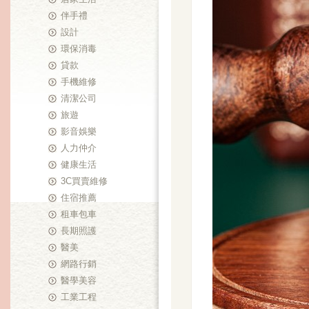
伴手禮
設計
環保消毒
貸款
手機維修
清潔公司
旅遊
影音娛樂
人力仲介
健康生活
3C買賣維修
住宿推薦
租車包車
長期照護
醫美
網路行銷
醫學美容
工業工程